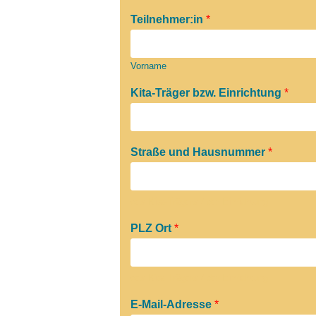
Teilnehmer:in
*
Vorname
Kita-Träger bzw. Einrichtung
*
Straße und Hausnummer
*
des Kita-Trägers / der Einrichtung
PLZ Ort
*
des Kita-Trägers / der Einrichtung
E-Mail-Adresse
*